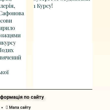
лерія,
1 Курсу!
 Сафонова
асови
Кирило
можцями
нкурсу
Подих
свячений
кої
нформація по сайту
Мапа сайту