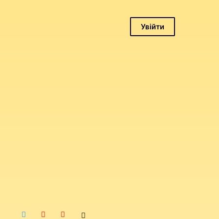
Увійти
Логін
Пароль
Запам'ятати
мене
Увійти
Забули
пароль?