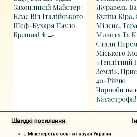
Захопливий Майстер-
Журавель Ва
Клас Від Італійського
Куліна Кіра,
Шеф-Кухаря Пауло
Мілєна, Тар
Брешиа! 👨‍🍳
Микита Та 
Стали Пере
Міського Ко
«Тендітний 
Землі», При
40-Річчю
Чорнобильсь
Катастрофи!
Швидкі посилання
І
Міністерство освіти і науки України