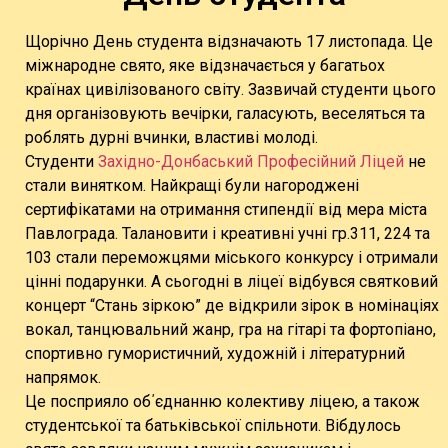
Щорічно День студента відзначають 17 листопада. Це
міжнародне свято, яке відзначається у багатьох
країнах цивілізованого світу. Зазвичай студенти цього
дня організовують вечірки, галасують, веселяться та
роблять дурні вчинки, властиві молоді.
Студенти
Західно-Донбаський Професійний Ліцей
не
стали винятком. Найкращі були нагороджені
сертифікатами на отримання стипендії від мера міста
Павлограда. Талановити і креативні учні гр.311, 224 та
103 стали переможцями міського конкурсу і отримали
цінні подарунки. А сьогодні в ліцеї відбувся святковий
концерт “Стань зіркою” де відкрили зірок в номінаціях
вокал, танцювальний жанр, гра на гітарі та фортопіано,
спортивно гумористичний, художній і літературний
напрямок.
Це посприяло об΄єднанню колективу ліцею, а також
студентської та батьківської спільноти. Вібдулось