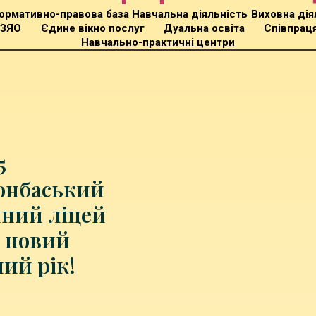
ормативно-правова база
Навчальна діяльність
Виховна дія
СЗЯО
Єдине вікно послуг
Дуальна освіта
Співпраця
Навчально-практичні центри
5
онбаський
йний ліцей
 новий
ий рік!