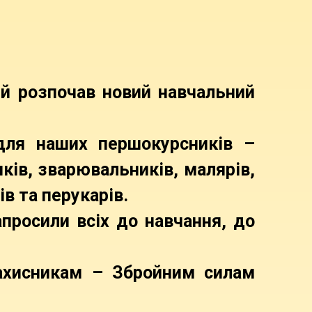
й розпочав новий навчальний
 для наших першокурсників –
ків, зварювальників, малярів,
в та перукарів.
просили всіх до навчання, до
хисникам – Збройним силам