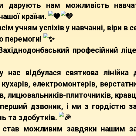
и дарують нам можливість навчат
нашої країни.
ім учням успіхів у навчанні, віри в 
о перемоги!
ахіднодонбаський професійний ліце
 у нас відбулася святкова лінійка
 кухарів, електромонтерів, верстатни
в, лицювальників-плиточників, кравці
перший дзвоник, і ми з гордістю за
нь та здобутків.
 став можливим завдяки нашим за