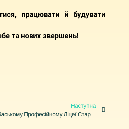
ися, працювати й будувати
себе та нових звершень!
Наступна
15.09.2025 У Західно-Донбаському Професійному Ліцеї Стартував Тиждень Спорту!