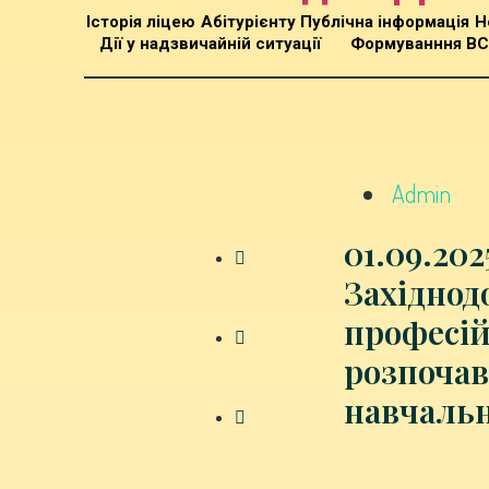
Історія ліцею
Абітурієнту
Публічна інформація
Н
Дії у надзвичайній ситуації
Формуванння В
Admin
01.09.202
Західнод
професі
розпочав
навчальн