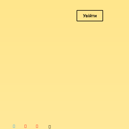
Увійти
Логін
Пароль
Запам'ятати
мене
Увійти
Забули
пароль?