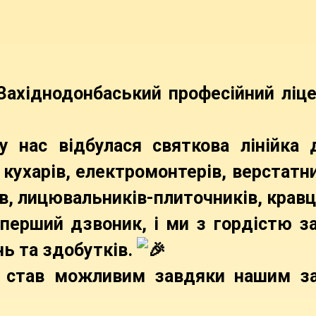
ахіднодонбаський професійний ліце
 у нас відбулася святкова лінійка
 кухарів, електромонтерів, верстатни
в, лицювальників-плиточників, кравці
перший дзвоник, і ми з гордістю за
нь та здобутків.
 став можливим завдяки нашим за