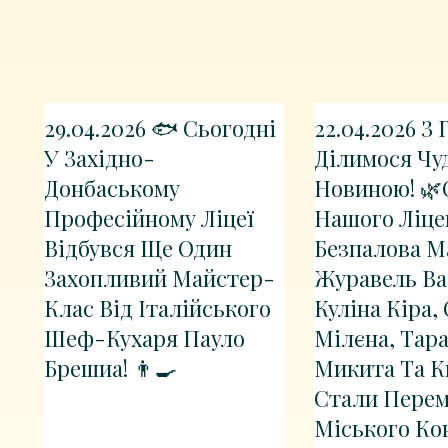
29.04.2026 🐟 Сьогодні
22.04.2026 З
У Західно-
Ділимося Чу
Донбаському
Новиною! 🌿
Професійному Ліцеї
Нашого Ліц
Відбувся Ще Один
Безпалова М
Захопливий Майстер-
Журавель Ва
Клас Від Італійського
Куліна Кіра,
Шеф-Кухаря Пауло
Мілєна, Тар
Брешиа! 👨‍🍳
Микита Та 
Стали Пере
Міського Ко