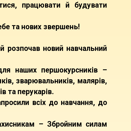
ися, працювати й будувати
себе та нових звершень!
й розпочав новий навчальний
 для наших першокурсників –
ків, зварювальників, малярів,
в та перукарів.
просили всіх до навчання, до
хисникам – Збройним силам