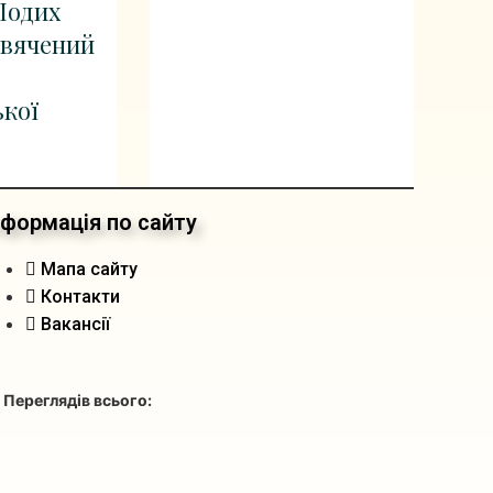
Подих
свячений
кої
нформація по сайту
Мапа сайту
Контакти
Вакансії
 Переглядів всього: