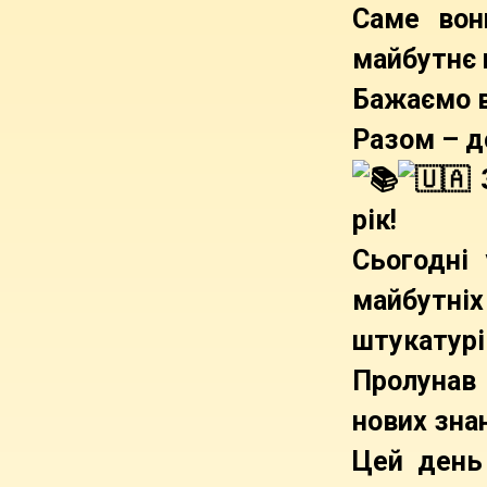
Саме вон
майбутнє 
Бажаємо вс
Разом – д
З
рік!
Сьогодні
майбутніх
штукатурі
Пролунав 
нових зна
Цей день