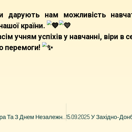
и дарують нам можливість навчат
нашої країни.
ім учням успіхів у навчанні, віри в 
о перемоги!
24.08.2025 З Днем Державного Прапора Та З Днем Незалежності України!