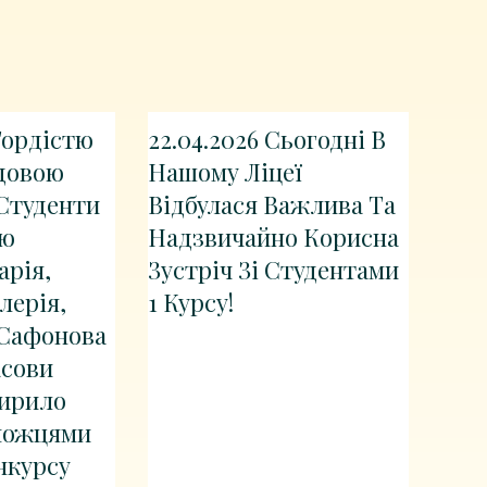
 Гордістю
22.04.2026 Сьогодні В
довою
Нашому Ліцеї
Студенти
Відбулася Важлива Та
ею
Надзвичайно Корисна
арія,
Зустріч Зі Студентами
лерія,
1 Курсу!
 Сафонова
асови
Кирило
можцями
нкурсу