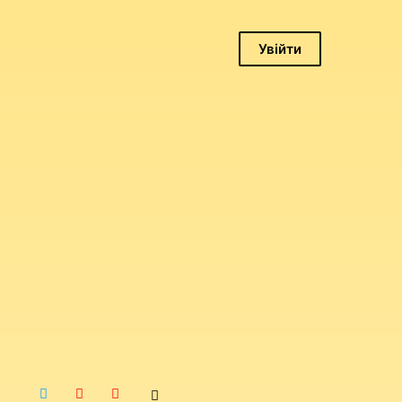
Увійти
Логін
Пароль
Запам'ятати
мене
Увійти
Забули
пароль?