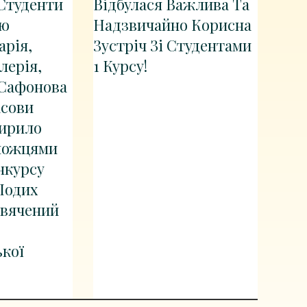
Студенти
Відбулася Важлива Та
ею
Надзвичайно Корисна
арія,
Зустріч Зі Студентами
лерія,
1 Курсу!
 Сафонова
асови
Кирило
можцями
нкурсу
Подих
свячений
кої