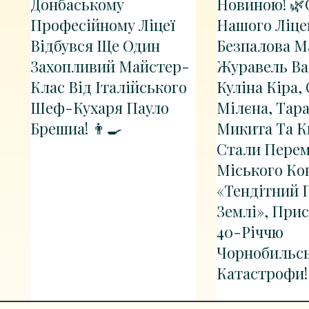
Донбаському
Новиною! 🌿
Професійному Ліцеї
Нашого Ліц
Відбувся Ще Один
Безпалова М
Захопливий Майстер-
Журавель Ва
Клас Від Італійського
Куліна Кіра,
Шеф-Кухаря Пауло
Мілєна, Тар
Брешиа! 👨‍🍳
Микита Та 
Стали Пере
Міського Ко
«Тендітний 
Землі», При
40-Річчю
Чорнобильсь
Катастрофи!