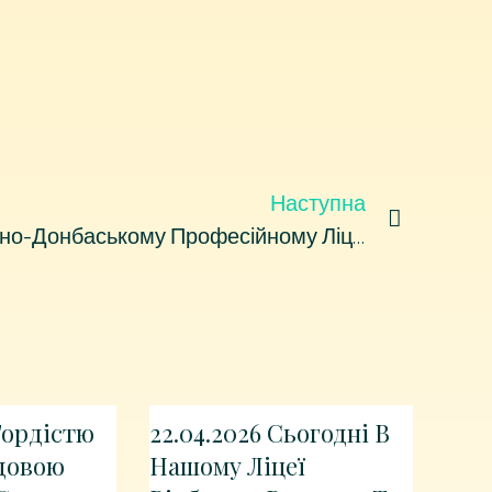
Наступна
11.12.2025 Сьогодні В Західно-Донбаському Професійному Ліцеї Відбулось Урочисте Відкриття Перукарського Простору Для ВПО “Краса І Гідність” — Який Спрямований На Підтримку Внутрішньо Переміщених Осіб, Місцевих Мешканців Та Студентів Через Надання Доступних Перукарських Послуг І Створення Простору Турботи, Гідності, Взаємодії Та Навчання!
 Гордістю
22.04.2026 Сьогодні В
довою
Нашому Ліцеї