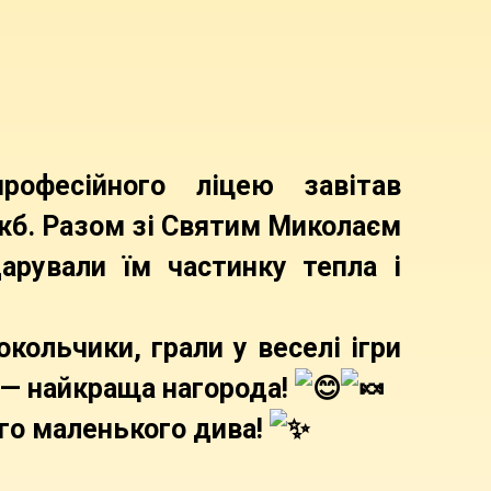
рофесійного ліцею завітав
жб. Разом зі Святим Миколаєм
арували їм частинку тепла і
кольчики, грали у веселі ігри
 — найкраща нагорода!
го маленького дива!