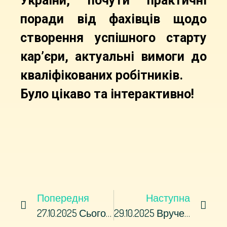
України, почути практичні
поради від фахівців щодо
створення успішного старту
кар’єри, актуальні вимоги до
кваліфікованих робітників.
Було цікаво та інтерактивно!
Попередня
Наступна
27.10.2025 Сьогодні Колектив Західно-Донбаський Професійний Ліцей Долучився До Написання Всеукраїнського Радіодиктанту Національної Єдності!
29.10.2025 Вручення Сертифікатів Студентам За Літню Практику В Італії!