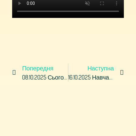
Попередня
Наступна
08.10.2025 Сьогодні Студентам Ліцею Офіцер-Рятувальник Павлоградського РУ ГУ ДСНС України У Дніпропетровській Області Та Поліцейський Ювенальної Превенції Провели Навчання З Правил Безпеки У Надзвичайних Ситуаціях Та Недопущення Залучення Неповнолітніх У Протиправні Дії!
16.10.2025 Навчання Без Перерв, Навіть Без Світла!