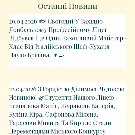
Останні Новини
29.04.2026 🐟 Сьогодні У Західно-
Донбаському Професійному Ліцеї
Відбувся Ще Один Захопливий Майстер-
Клас Від Італійського Шеф-Кухаря
Пауло Брешиа! 👨‍🍳
22.04.2026 З Гордістю Ділимося Чудовою
Новиною! 🌿Студенти Нашого Ліцею
Безпалова Марія, Журавель Валерія,
Куліна Кіра, Сафонова Мілєна,
Тарасови Микита Та Кирило Стали
Переможцями Міського Конкурсу