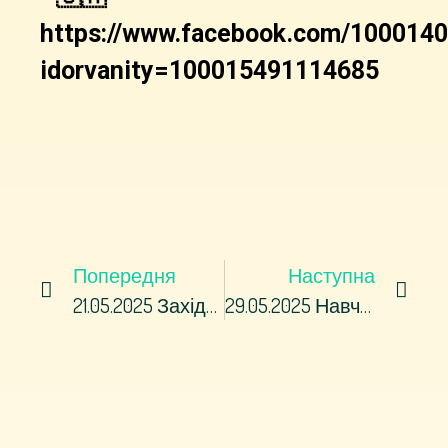
https://www.facebook.com/100014
idorvanity=100015491114685
Попередня
Наступна
21.05.2025 Західно-Донбаський Професійний Ліцей Знову Відкрив Двері Для Майбутніх Вступників Та Їх Батьків!
29.05.2025 Навчання Завершено — Нові Горизонти Відкрито!