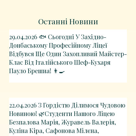
Останні Новини
29.04.2026 🐟 Сьогодні У Західно-
Донбаському Професійному Ліцеї
Відбувся Ще Один Захопливий Майстер-
Клас Від Італійського Шеф-Кухаря
Пауло Брешиа! 👨‍🍳
22.04.2026 З Гордістю Ділимося Чудовою
Новиною! 🌿Студенти Нашого Ліцею
Безпалова Марія, Журавель Валерія,
Куліна Кіра, Сафонова Мілєна,