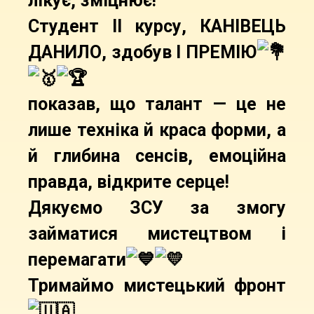
лікує, зміцнює!
Студент ІІ курсу, КАНІВЕЦЬ
ДАНИЛО, здобув І ПРЕМІЮ
показав, що талант — це не
лише техніка й краса форми, а
й глибина сенсів, емоційна
правда, відкрите серце!
Дякуємо ЗСУ за змогу
займатися мистецтвом і
перемагати
Тримаймо мистецький фронт