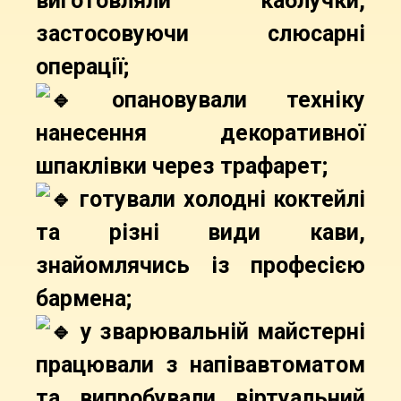
виготовляли каблучки,
застосовуючи слюсарні
операції;
опановували техніку
нанесення декоративної
шпаклівки через трафарет;
готували холодні коктейлі
та різні види кави,
знайомлячись із професією
бармена;
у зварювальній майстерні
працювали з напівавтоматом
та випробували віртуальний