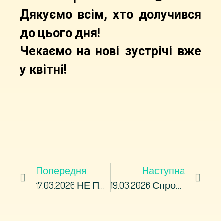
Дякуємо всім, хто долучився
до цього дня!
Чекаємо на нові зустрічі вже
у квітні!
Попередня
Наступна
17.03.2026 НЕ ПРОПУСТИ!!! 18.03.2026 О 13:00 За Адресою: Павлоград, Вул. Дніпровська, 571 О 13:00за Адресою: Павлоград, Вул. Дніпровська, 571
19.03.2026 Спробувати Професію На Практиці: У ЗДПЛ Відбувся День Відкритих Дверей!