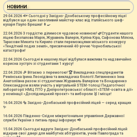
НОВИНИ
29.04.2026 🐟 Сьогодні у Західно-Донбаському професійному ліцеї
відбувся ще один захопливий майстер-клас від італійського шеф-
кухаря Пауло Брешиа! 👨‍🍳
22.04.2026 З гордістю ділимося чудовою новиною! 🌿Студенти нашого
ліцею Безпалова Марія, Журавель Валерія, Куліна Кіра, Сафонова Мілєна,
Тарасови Микита та Кирило стали переможцями міського конкурсу
«Тендітний подих землі», присвячений 40-річчю Чорнобильської
катастрофи!
22.04.2026 Сьогодні в нашому ліцеї відбулася важлива та надзвичайно
корисна зустріч зі студентами 1 курсу!
22.04.2026 🎉 Вітаємо з перемогою! 🏆 Викладачка спецпредметів
Ремінська Ірина Леонідівна та викладачка біології Литвиненко Інна
Анатоліївна разом зі студентами Журавель Валерією та Бондаренко
Олександром взяли участь у віртуальній STEM-толоці Педагогічної
лабораторії НМЦ ПТО у Дніпропетровської області «STEM-освіта в дії»
у номінації «Дослідницький проєкт» та вибороли 🥇 І місце!
16.04.2026 🔩 Західно-Донбаський професійний ліцей — серед кращих
✨
16.04.2026 Південно-Східне міжрегіональне управління Державної
служби України з питань праці інформує 📢
15.04.2026 Сьогодні вдруге Західно-Донбаський професійний ліцей
відкрив свої двері для майбутніх абітурієнтів, учнів Павлограда та