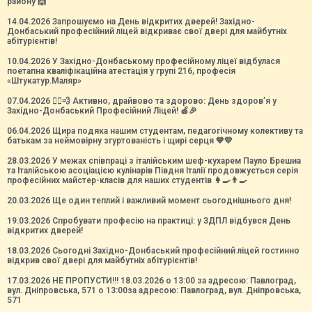
району 🙌
14.04.2026 Запрошуємо на День відкритих дверей! Західно-
Донбаський професійний ліцей відкриває свої двері для майбутніх
абітурієнтів!
10.04.2026 У Західно-Донбаському професійному ліцеї відбулася
поетапна кваліфікаційна атестація у групі 216, професія
«Штукатур.Маляр»
07.04.2026 🏃‍♀️💨 Активно, драйвово та здорово: День здоров’я у
Західно-Донбаський Професійний Ліцей! 🍏🎉
06.04.2026 Щира подяка нашим студентам, педагогічному колективу та
батькам за неймовірну згуртованість і щирі серця 💙💛
28.03.2026 У межах співпраці з італійським шеф-кухарем Пауло Брешиа
та Італійською асоціацією кулінарів Півдня Італії продовжується серія
професійних майстер-класів для наших студентів 👩‍🍳👨‍🍳
20.03.2026 Ще один теплий і важливий момент сьогоднішнього дня!
19.03.2026 Спробувати професію на практиці: у ЗДПЛ відбувся День
відкритих дверей!
18.03.2026 Сьогодні Західно-Донбаський професійний ліцей гостинно
відкрив свої двері для майбутніх абітурієнтів!
17.03.2026 НЕ ПРОПУСТИ!!! 18.03.2026 о 13:00 за адресою: Павлоград,
вул. Дніпровська, 571 о 13:00за адресою: Павлоград, вул. Дніпровська,
571