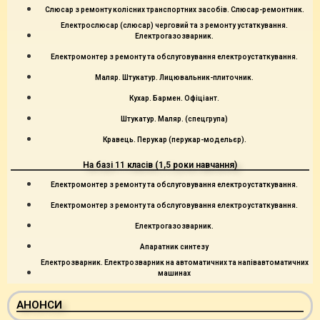
Слюсар з ремонту колісних транспортних засобів. Слюсар-ремонтник.
Електрослюсар (слюсар) черговий та з ремонту устаткування.
Електрогазозварник.
Електромонтер з ремонту та обслуговування електроустаткування.
Маляр. Штукатур. Лицювальник-плиточник.
Кухар. Бармен. Офіціант.
Штукатур. Маляр. (спецгрупа)
Кравець. Перукар (перукар-модельєр).
На базі 11 класів (1,5 роки навчання)
Електромонтер з ремонту та обслуговування електроустаткування.
Електромонтер з ремонту та обслуговування електроустаткування.
Електрогазозварник.
Апаратник синтезу
Електрозварник. Електрозварник на автоматичних та напівавтоматичних
машинах
АНОНСИ